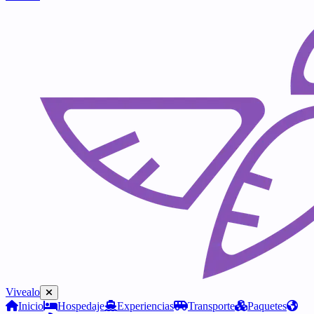
Vivealo
Inicio
Hospedaje
Experiencias
Transporte
Paquetes