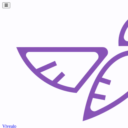
Vivealo