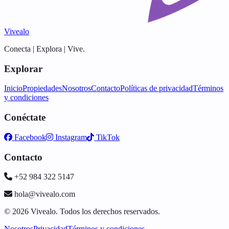
Vivealo
Conecta | Explora | Vive.
Explorar
Inicio
Propiedades
Nosotros
Contacto
Políticas de privacidad
Términos
y condiciones
Conéctate
Facebook
Instagram
TikTok
Contacto
+52 984 322 5147
hola@vivealo.com
© 2026 Vivealo. Todos los derechos reservados.
Nosotros
Privacidad
Términos y condiciones