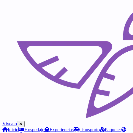
Vivealo
Inicio
Hospedaje
Experiencias
Transporte
Paquetes