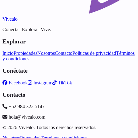
Vivealo
Conecta | Explora | Vive.
Explorar
Inicio
Propiedades
Nosotros
Contacto
Políticas de privacidad
Términos
y condiciones
Conéctate
Facebook
Instagram
TikTok
Contacto
+52 984 322 5147
hola@vivealo.com
© 2026 Vivealo. Todos los derechos reservados.
Nosotros
Privacidad
Términos y condiciones