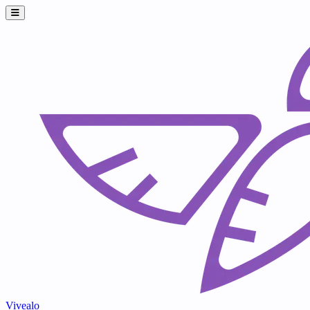
Vivealo