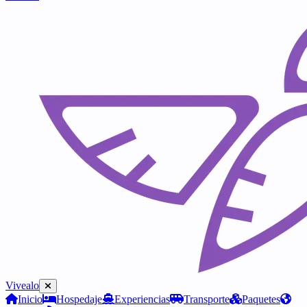
Vivealo
Inicio
Hospedaje
Experiencias
Transporte
Paquetes