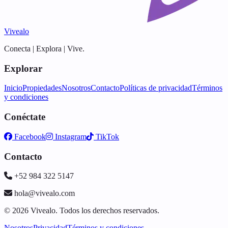
Vivealo
Conecta | Explora | Vive.
Explorar
Inicio
Propiedades
Nosotros
Contacto
Políticas de privacidad
Términos
y condiciones
Conéctate
Facebook
Instagram
TikTok
Contacto
+52 984 322 5147
hola@vivealo.com
© 2026 Vivealo. Todos los derechos reservados.
Nosotros
Privacidad
Términos y condiciones