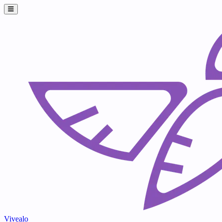
Vivealo