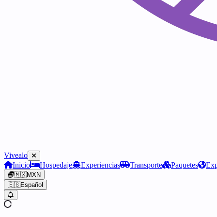
Vivealo
Inicio
Hospedaje
Experiencias
Transporte
Paquetes
Exp
🇲🇽
MXN
🇪🇸
Español