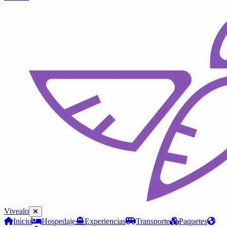
Vivealo
Inicio
Hospedaje
Experiencias
Transporte
Paquetes