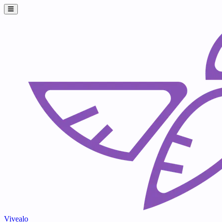
Vivealo