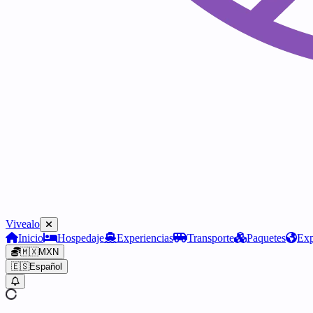
Vivealo
Inicio
Hospedaje
Experiencias
Transporte
Paquetes
Exp
🇲🇽
MXN
🇪🇸
Español