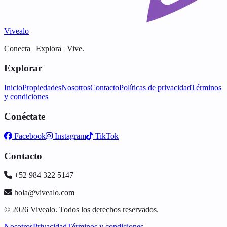
Vivealo
Conecta | Explora | Vive.
Explorar
Inicio
Propiedades
Nosotros
Contacto
Políticas de privacidad
Términos
y condiciones
Conéctate
Facebook
Instagram
TikTok
Contacto
+52 984 322 5147
hola@vivealo.com
© 2026 Vivealo. Todos los derechos reservados.
Nosotros
Privacidad
Términos y condiciones