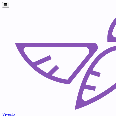
Vivealo