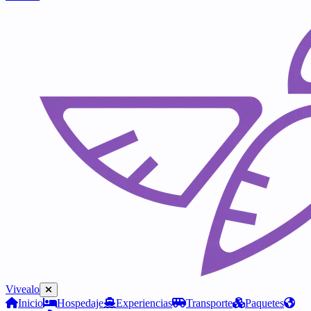
Vivealo
Inicio
Hospedaje
Experiencias
Transporte
Paquetes