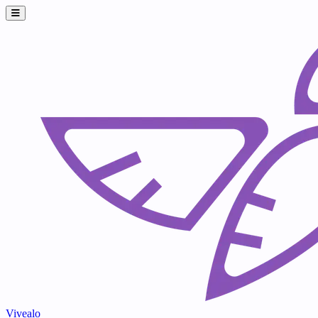
Vivealo