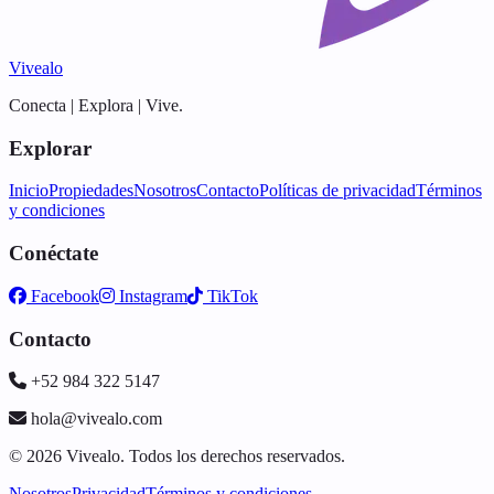
Vivealo
Conecta | Explora | Vive.
Explorar
Inicio
Propiedades
Nosotros
Contacto
Políticas de privacidad
Términos
y condiciones
Conéctate
Facebook
Instagram
TikTok
Contacto
+52 984 322 5147
hola@vivealo.com
© 2026 Vivealo. Todos los derechos reservados.
Nosotros
Privacidad
Términos y condiciones