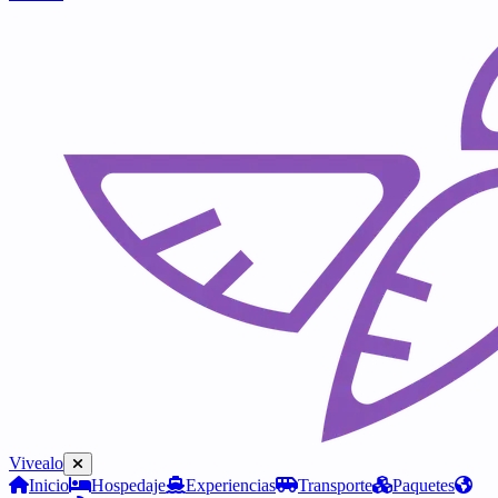
Vivealo
Inicio
Hospedaje
Experiencias
Transporte
Paquetes