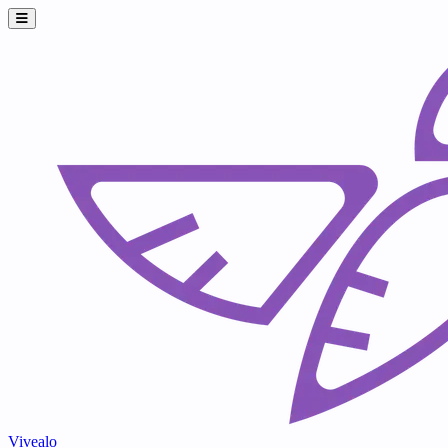
Vivealo