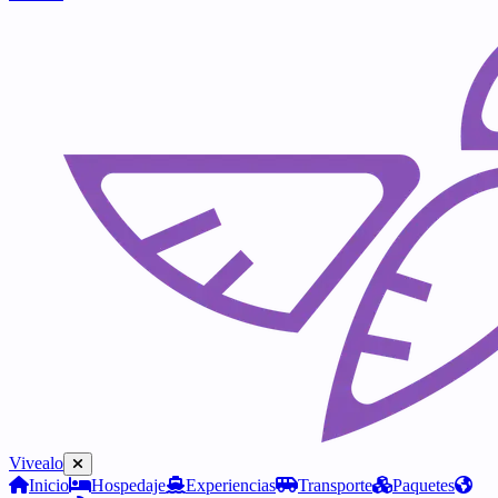
Vivealo
Inicio
Hospedaje
Experiencias
Transporte
Paquetes