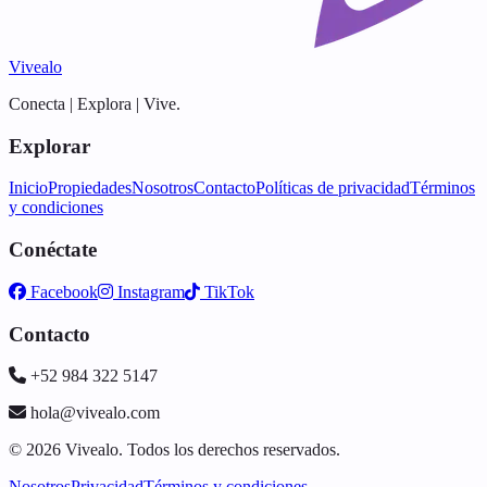
Vivealo
Conecta | Explora | Vive.
Explorar
Inicio
Propiedades
Nosotros
Contacto
Políticas de privacidad
Términos
y condiciones
Conéctate
Facebook
Instagram
TikTok
Contacto
+52 984 322 5147
hola@vivealo.com
© 2026 Vivealo. Todos los derechos reservados.
Nosotros
Privacidad
Términos y condiciones