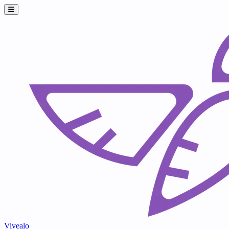
Vivealo