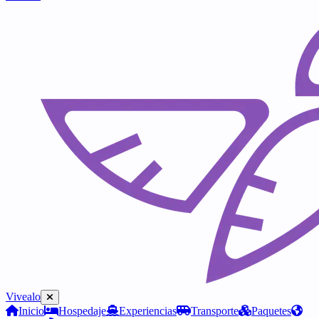
Vivealo
Inicio
Hospedaje
Experiencias
Transporte
Paquetes